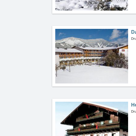
D
Dru
H
Dru