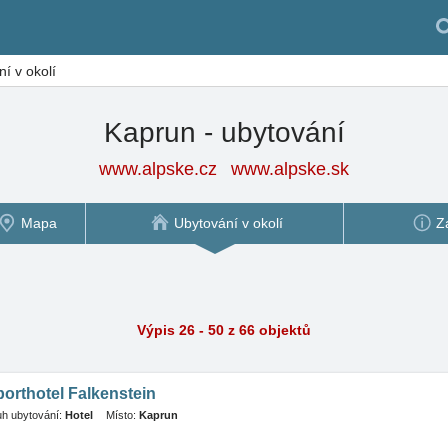
í v okolí
Kaprun - ubytování
www.alpske.cz
www.alpske.sk
Mapa
Ubytování v okolí
Z
Výpis 26 - 50 z 66 objektů
orthotel Falkenstein
h ubytování:
Hotel
Místo:
Kaprun