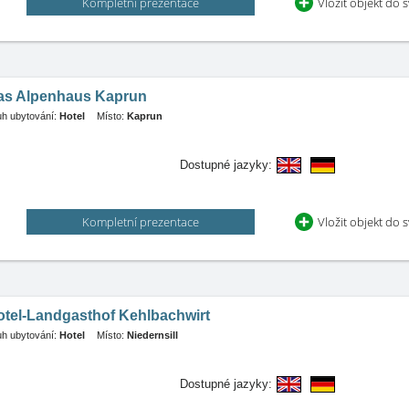
Kompletní prezentace
Vložit objekt do 
as Alpenhaus Kaprun
h ubytování:
Hotel
Místo:
Kaprun
Dostupné jazyky:
Kompletní prezentace
Vložit objekt do 
otel-Landgasthof Kehlbachwirt
h ubytování:
Hotel
Místo:
Niedernsill
Dostupné jazyky: