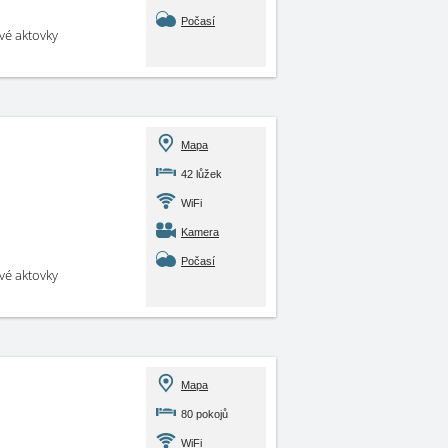
Počasí
své aktovky
Mapa
42 lůžek
WiFi
Kamera
Počasí
své aktovky
Mapa
80 pokojů
WiFi