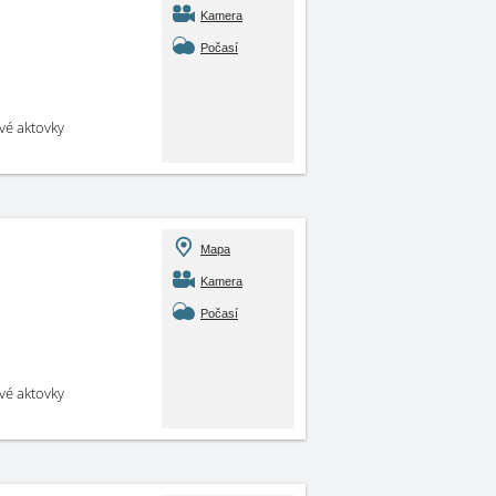
Kamera
Počasí
své aktovky
Mapa
Kamera
Počasí
své aktovky