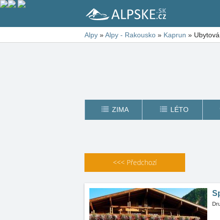
Alpy
»
Alpy - Rakousko
»
Kaprun
»
Ubytován
ZIMA
LÉTO
<<<
Předchozí
Sp
Dru