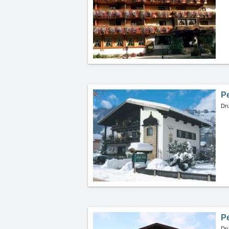
P
Dru
P
Dru