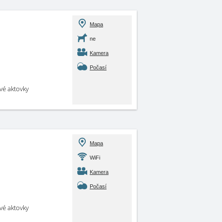
Mapa
ne
Kamera
Počasí
své aktovky
Mapa
WiFi
Kamera
Počasí
své aktovky