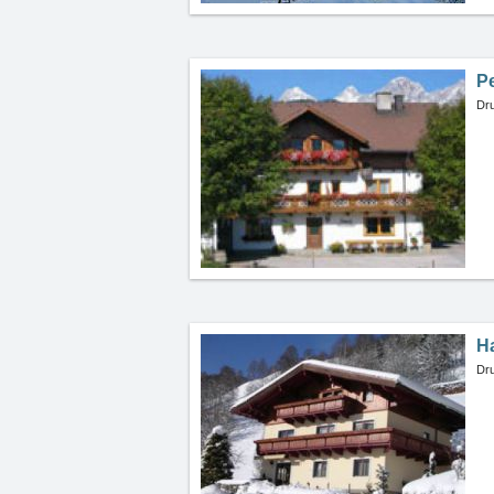
P
Dru
H
Dru