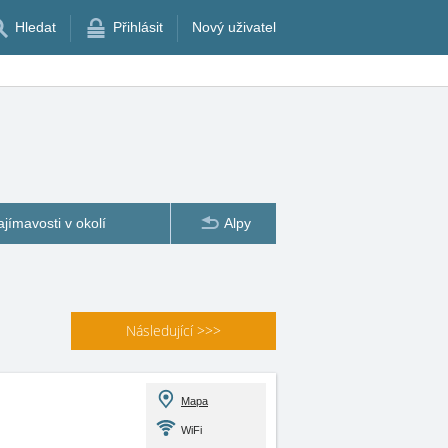
Hledat
Přihlásit
Nový uživatel
ajímavosti v okolí
Alpy
Následující
>>>
Mapa
WiFi