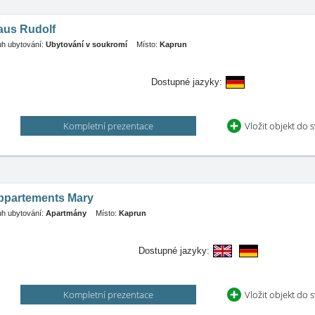
aus Rudolf
h ubytování:
Ubytování v soukromí
Místo:
Kaprun
Dostupné jazyky:
Kompletní prezentace
Vložit objekt do 
ppartements Mary
h ubytování:
Apartmány
Místo:
Kaprun
Dostupné jazyky:
Kompletní prezentace
Vložit objekt do 