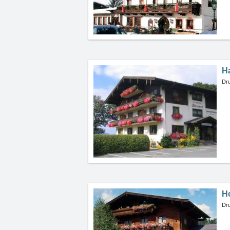
H
Dru
H
Dru