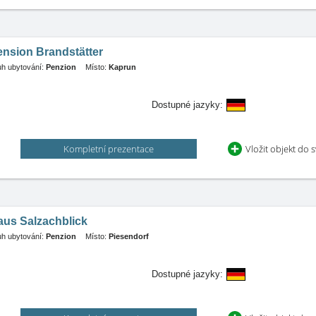
ension Brandstätter
h ubytování:
Penzion
Místo:
Kaprun
Dostupné jazyky:
Kompletní prezentace
Vložit objekt do 
aus Salzachblick
h ubytování:
Penzion
Místo:
Piesendorf
Dostupné jazyky: