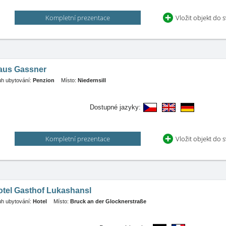
Kompletní prezentace
Vložit objekt do 
aus Gassner
h ubytování:
Penzion
Místo:
Niedernsill
Dostupné jazyky:
Kompletní prezentace
Vložit objekt do 
otel Gasthof Lukashansl
h ubytování:
Hotel
Místo:
Bruck an der Glocknerstraße