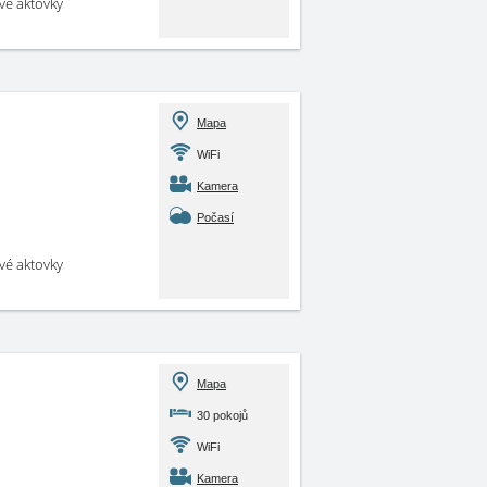
své aktovky
Mapa
WiFi
Kamera
Počasí
své aktovky
Mapa
30 pokojů
WiFi
Kamera