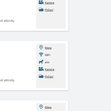
Kamera
Počasí
své aktovky
Mapa
WiFi
ano
Kamera
Počasí
své aktovky
Mapa