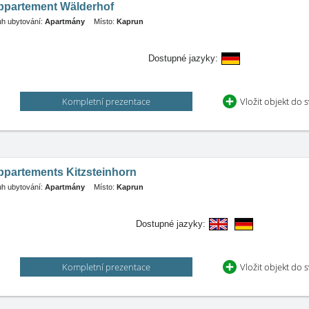
ppartement Wälderhof
h ubytování:
Apartmány
Místo:
Kaprun
Dostupné jazyky:
Kompletní prezentace
Vložit objekt do 
ppartements Kitzsteinhorn
h ubytování:
Apartmány
Místo:
Kaprun
Dostupné jazyky:
Kompletní prezentace
Vložit objekt do 