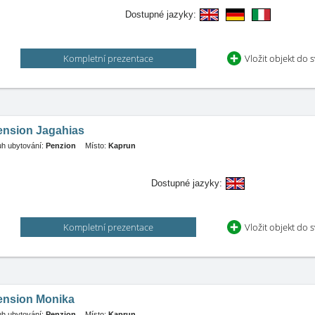
Dostupné jazyky:
Kompletní prezentace
Vložit objekt do 
ension Jagahias
h ubytování:
Penzion
Místo:
Kaprun
Dostupné jazyky:
Kompletní prezentace
Vložit objekt do 
ension Monika
h ubytování:
Penzion
Místo:
Kaprun