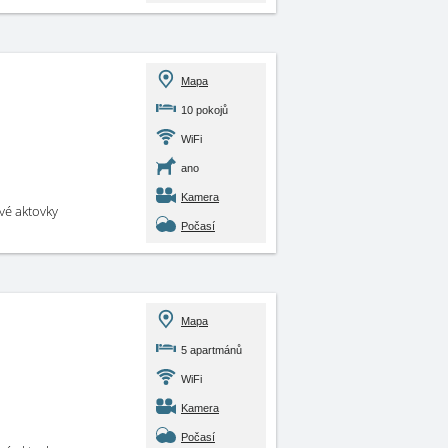
Mapa
10 pokojů
WiFi
ano
Kamera
své aktovky
Počasí
Mapa
5 apartmánů
WiFi
Kamera
Počasí