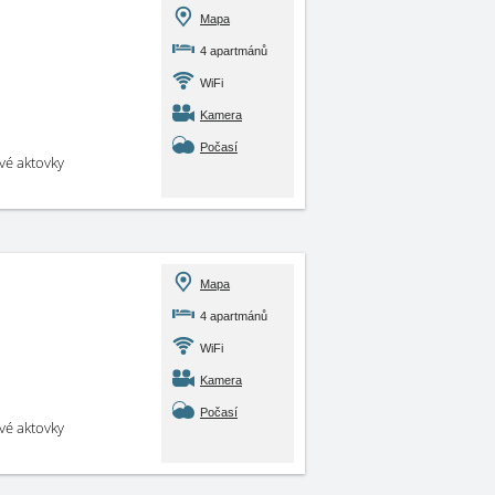
Mapa
4 apartmánů
WiFi
Kamera
Počasí
své aktovky
Mapa
4 apartmánů
WiFi
Kamera
Počasí
své aktovky