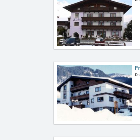
F
Dru