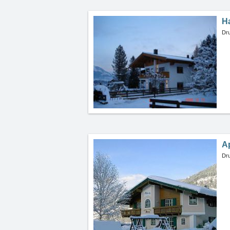
H
Dru
A
Dru