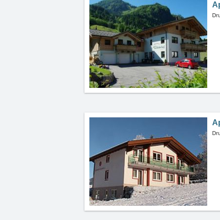
A
Dru
A
Dru