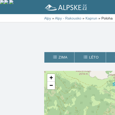
Alpy
»
Alpy - Rakousko
»
Kaprun
»
Poloha
ZIMA
LÉTO
+
−