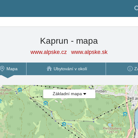
Kaprun - mapa
www.alpske.cz
www.alpske.sk
Mapa
Ubytování v okolí
Z
Základní mapa