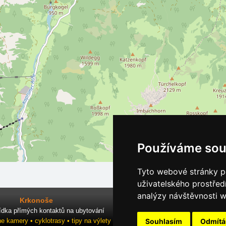
Používáme sou
Tyto webové stránky po
uživatelského prostřed
analýzy návštěvnosti w
Krkonoše
ídka přímých kontaktů na ubytování
Souhlasím
Odmít
ne kamery • cyklotrasy • tipy na výlety