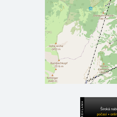
Široká nab
počasí • onli